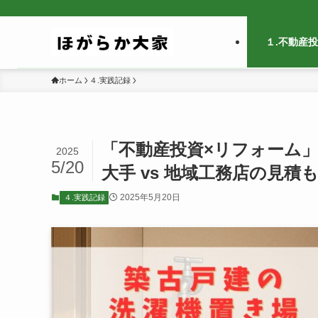
１.不動産
ホーム
４.実践記録
「不動産投資×リフォーム
2025
5/20
大手 vs 地域工務店の見
2025年5月20日
４.実践記録