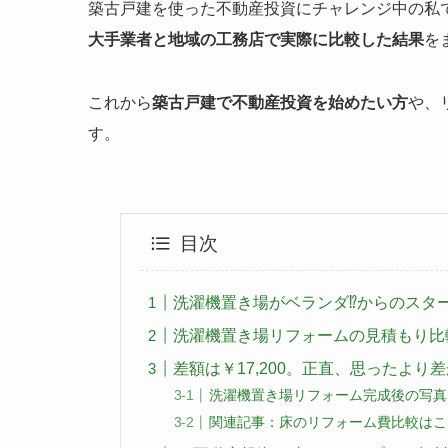
築古戸建を使った不動産投資にチャレンジ中の私
大手業者と地域の工務店で実際に比較した結果
を
これから
築古戸建で不動産投資を始めたい方
や、
す。
目次
洗濯機置き場がベランダ⁉️からのスタ
洗濯機置き場リフォームの見積もり比
差額は￥17,200。正直、思ったより
洗濯機置き場リフォーム完成後の写真
関連記事：床のリフォーム費比較はこち