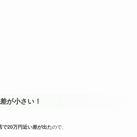
り差が小さい！
店で20万円近い差が出た
ので、